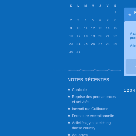
D
L
M
M
J
V
S
1
2
3
4
5
6
7
8
9
10
11
12
13
14
15
A c
16
17
18
19
20
21
22
per
23
24
25
26
27
28
29
Att
30
31
NOTES RÉCENTES
Canicule
1
2
3
4
Reprise des permanences
et activités
Incendi rue Guillaume
Fermeture exceptionnelle
Activités gym-stretching-
danse country
Aquagym