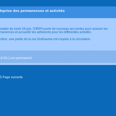
Reprise des permanences et activités
ompter de lundi 29 juin, l'ORPA ouvre de nouveau ses portes pour assurer les
manences et accueillir les adhérents pour les différentes activités.
ention, une partie de la rue Guilhaume est coupée à la circulation.
18:39 |
Lien permanent
5
Page suivante